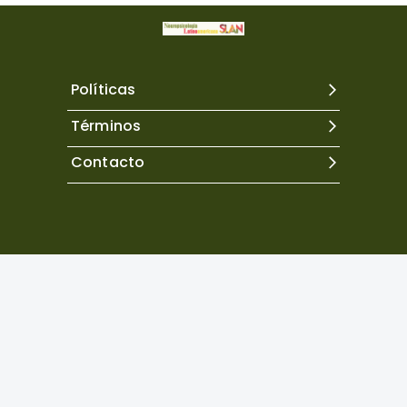
Políticas
Términos
Contacto
Excepto donde se indique lo contrario, el contenido de
este sitio se encuentra bajo una
licencia Creative
Commons Atribución 4.0 Internacional.