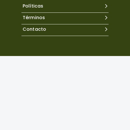
Políticas
Términos
Contacto
Excepto donde se indique lo contrario, el contenido de
este sitio se encuentra bajo una
licencia Creative
Commons Atribución 4.0 Internacional.
Copyright©
2026
Neuropsicología Latinoamericana