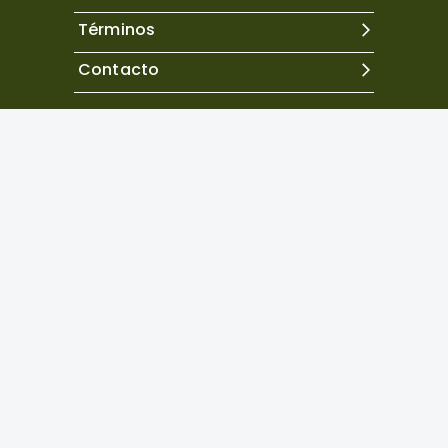
Términos
Contacto
Excepto donde se indique lo contrario, el contenido de
este sitio se encuentra bajo una
licencia Creative
Commons Atribución 4.0 Internacional.
Copyright©
2026
Neuropsicología Latinoamericana
Powered by