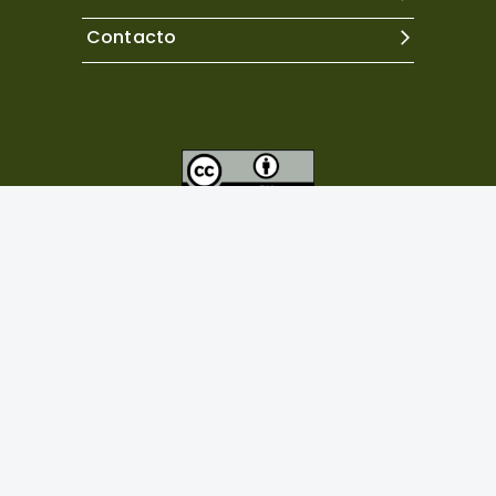
Contacto
Excepto donde se indique lo contrario, el contenido de
este sitio se encuentra bajo una
licencia Creative
Commons Atribución 4.0 Internacional.
Copyright©
2026
Neuropsicología Latinoamericana
Powered by