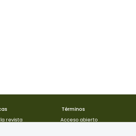
icas
Términos
la revista
Acceso abierto
 editorial
Costos para publicar
s para autores