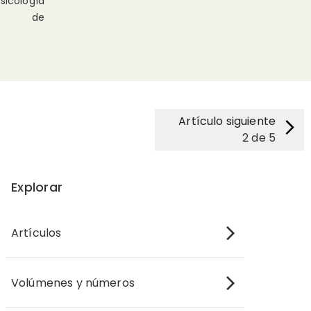
icología
r de
Artículo siguiente
2
de
5
Explorar
Artículos
Volúmenes y números