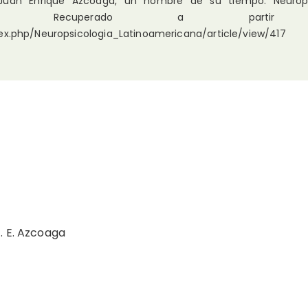
. Juan Enrique Azcoaga, un hombre de su tiempo. Neurops
, 9(3). Recuperado a parti
dex.php/Neuropsicologia_Latinoamericana/article/view/417
. E. Azcoaga