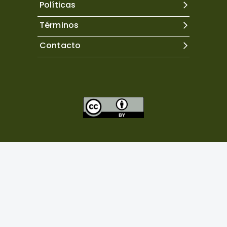
Políticas
Términos
Contacto
Excepto donde se indique lo contrario, el contenido de
este sitio se encuentra bajo una
licencia Creative
Commons Atribución 4.0 Internacional.
Copyright©
2026
Neuropsicología Latinoamericana