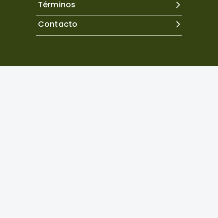
Términos
Contacto
Excepto donde se indique lo contrario, el contenido de
este sitio se encuentra bajo una
licencia Creative
Commons Atribución 4.0 Internacional.
Copyright©
2026
Neuropsicología Latinoamericana
Powered by