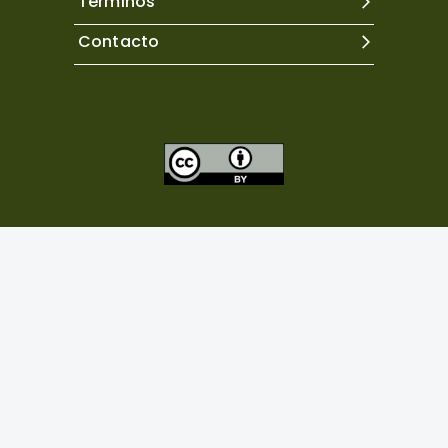
Términos
Contacto
Excepto donde se indique lo contrario, el contenido de
este sitio se encuentra bajo una
licencia Creative
Commons Atribución 4.0 Internacional.
Copyright©
2026
Neuropsicología Latinoamericana
Powered by