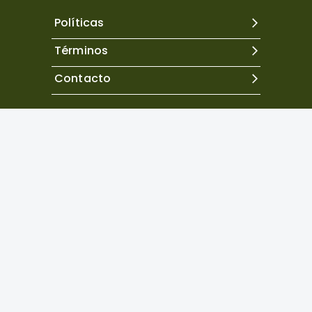
Políticas
Términos
Contacto
Excepto donde se indique lo contrario, el contenido de
este sitio se encuentra bajo una
licencia Creative
Commons Atribución 4.0 Internacional.
Copyright©
2026
Neuropsicología Latinoamericana