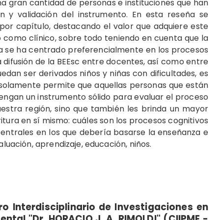
na gran cantidad de personas e instituciones que han
n y validación del instrumento. En esta reseña se
 por capítulo, destacando el valor que adquiere este
 como clínico, sobre todo teniendo en cuenta que la
ica se ha centrado preferencialmente en los procesos
a difusión de la BEEsc entre docentes, así como entre
edan ser derivados niños y niñas con dificultades, es
 solamente permite que aquellas personas que están
tengan un instrumento sólido para evaluar el proceso
uestra región, sino que también les brinda un mayor
tura en sí mismo: cuáles son los procesos cognitivos
centrales en los que debería basarse la enseñanza e
aluación, aprendizaje, educación, niños.
o Interdisciplinario de Investigaciones en
ntal "Dr. HORACIO J. A. RIMOLDI" (CIIPME -