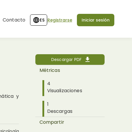
Contacto
ES
Registrarse
Iniciar sesión
Descargar PDF
Métricas
4
Visualizaciones
mática y
1
Descargas
Compartir
psicología