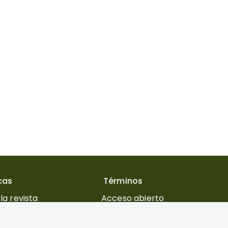
icas
Términos
la revista
Acceso abierto
 editorial
Costos para publicar
s para autores