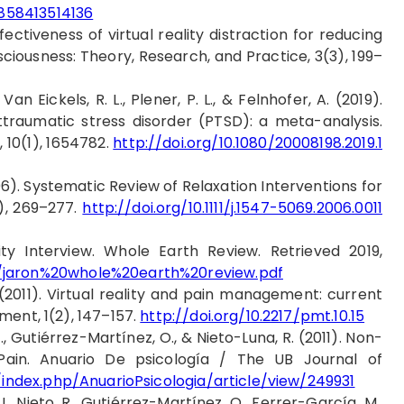
3858413514136
effectiveness of virtual reality distraction for reducing
ciousness: Theory, Research, and Practice, 3(3), 199–
 Van Eickels, R. L., Plener, P. L., & Felnhofer, A. (2019).
ttraumatic stress disorder (PTSD): a meta-analysis.
10(1), 1654782.
http://doi.org/10.1080/20008198.2019.1
06). Systematic Review of Relaxation Interventions for
3), 269–277.
http://doi.org/10.1111/j.1547-5069.2006.0011
lity Interview. Whole Earth Review. Retrieved 2019,
m/jaron%20whole%20earth%20review.pdf
 I. (2011). Virtual reality and pain management: current
ment, 1(2), 147–157.
http://doi.org/10.2217/pmt.10.15
, Gutiérrez-Martínez, O., & Nieto-Luna, R. (2011). Non-
 Pain. Anuario De psicología / The UB Journal of
/index.php/AnuarioPsicologia/article/view/249931
, Nieto, R., Gutiérrez-Martínez, O., Ferrer-García, M.,