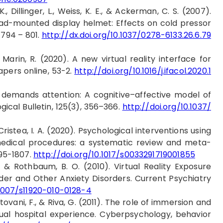
., Dillinger, L., Weiss, K. E., & Ackerman, C. S. (2007).
ead-mounted display helmet: Effects on cold pressor
 794 – 801.
http://dx.doi.org/10.1037/0278-6133.26.6.79
& Marin, R. (2020). A new virtual reality interface for
apers online, 53-2.
http://doi.org/10.1016/j.ifacol.2020.1
n demands attention: A cognitive–affective model of
gical Bulletin, 125(3), 356–366.
http://doi.org/10.1037/
Cristea, I. A. (2020). Psychological interventions using
h medical procedures: a systematic review and meta-
795-1807.
http://doi.org/10.1017/s0033291719001855
 A., & Rothbaum, B. O. (2010). Virtual Reality Exposure
der and Other Anxiety Disorders. Current Psychiatry
.1007/s11920-010-0128-4
antovani, F., & Riva, G. (2011). The role of immersion and
tual hospital experience. Cyberpsychology, behavior