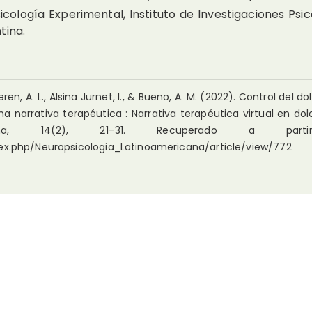
icología Experimental, Instituto de Investigaciones Psic
tina.
eren, A. L., Alsina Jurnet, I., & Bueno, A. M. (2022). Control del d
na narrativa terapéutica : Narrativa terapéutica virtual en dol
mericana, 14(2), 21–31. Recuperado a par
dex.php/Neuropsicologia_Latinoamericana/article/view/772