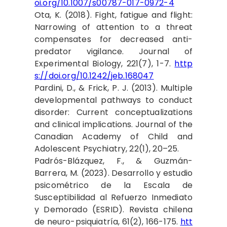
oi.org/10.1007/s00787-017-0972-4
Ota, K. (2018). Fight, fatigue and flight:
Narrowing of attention to a threat
compensates for decreased anti-
predator vigilance. Journal of
Experimental Biology, 221(7), 1-7.
http
s://doi.org/10.1242/jeb.168047
Pardini, D., & Frick, P. J. (2013). Multiple
developmental pathways to conduct
disorder: Current conceptualizations
and clinical implications. Journal of the
Canadian Academy of Child and
Adolescent Psychiatry, 22(1), 20–25.
Padrós-Blázquez, F., & Guzmán-
Barrera, M. (2023). Desarrollo y estudio
psicométrico de la Escala de
Susceptibilidad al Refuerzo Inmediato
y Demorado (ESRID). Revista chilena
de neuro-psiquiatría, 61(2), 166-175.
htt