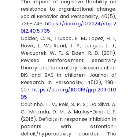
The impact of cognitive flexibility on
resistance to organizational change.
Social Behavior and Personality, 40(5),
735–746.
https://doi.org/10.2224/sbp.2
012.40.5.735
Colder, C. R., Trucco, E. M., Lopez, H. I.,
Hawk, L. W., Read, J. P., Lengua, L. J.,
Weiczorek, W. F., & Eiden, R. D. (2011).
Revised reinforcement sensitivity
theory and laboratory assessment of
BIS and BAS in children. Journal of
Research in Personality, 45(2), 198–
207.
https://doi.org/10.1016/j.jrp.2011.01.0
05
Coutinho, T. V., Reis, S. P. S., Da Silva, A.
G., Miranda, D. M., & Malloy-Diniz, L. F.
(2018). Deficits in response inhibition in
patients with attention-
deficit/hyperactivity disorder: The