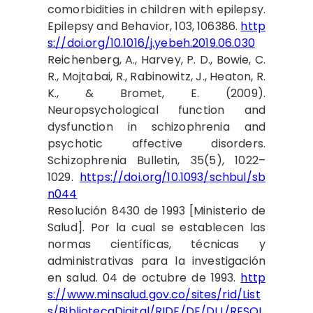
comorbidities in children with epilepsy.
Epilepsy and Behavior, 103, 106386.
http
s://doi.org/10.1016/j.yebeh.2019.06.030
Reichenberg, A., Harvey, P. D., Bowie, C.
R., Mojtabai, R., Rabinowitz, J., Heaton, R.
K., & Bromet, E. (2009).
Neuropsychological function and
dysfunction in schizophrenia and
psychotic affective disorders.
Schizophrenia Bulletin, 35(5), 1022–
1029.
https://doi.org/10.1093/schbul/sb
n044
Resolución 8430 de 1993 [Ministerio de
Salud]. Por la cual se establecen las
normas científicas, técnicas y
administrativas para la investigación
en salud. 04 de octubre de 1993.
http
s://www.minsalud.gov.co/sites/rid/List
s/BibliotecaDigital/RIDE/DE/DIJ/RESOL