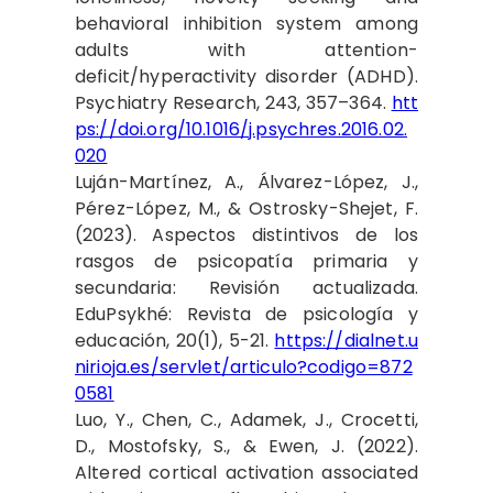
behavioral inhibition system among
adults with attention-
deficit/hyperactivity disorder (ADHD).
Psychiatry Research, 243, 357–364.
htt
ps://doi.org/10.1016/j.psychres.2016.02.
020
Luján-Martínez, A., Álvarez-López, J.,
Pérez-López, M., & Ostrosky-Shejet, F.
(2023). Aspectos distintivos de los
rasgos de psicopatía primaria y
secundaria: Revisión actualizada.
EduPsykhé: Revista de psicología y
educación, 20(1), 5-21.
https://dialnet.u
nirioja.es/servlet/articulo?codigo=872
0581
Luo, Y., Chen, C., Adamek, J., Crocetti,
D., Mostofsky, S., & Ewen, J. (2022).
Altered cortical activation associated