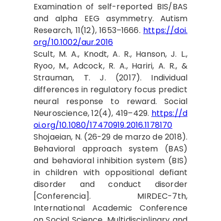
Examination of self-reported BIS/BAS
and alpha EEG asymmetry. Autism
Research, 11(12), 1653–1666.
https://doi.
org/10.1002/aur.2016
Scult, M. A., Knodt, A. R., Hanson, J. L.,
Ryoo, M., Adcock, R. A., Hariri, A. R., &
Strauman, T. J. (2017). Individual
differences in regulatory focus predict
neural response to reward. Social
Neuroscience, 12(4), 419–429.
https://d
oi.org/10.1080/17470919.2016.1178170
Shojaeian, N. (26-29 de marzo de 2018).
Behavioral approach system (BAS)
and behavioral inhibition system (BIS)
in children with oppositional defiant
disorder and conduct disorder
[Conferencia]. MIRDEC-7th,
International Academic Conference
on Social Science, Multidisciplinary and