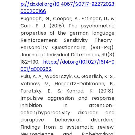
p://dx.doi.org/10.4067/S0717-92272023
000200166
Pugnaghi, G., Cooper, A., Ettinger, U., &
Corr, P. J. (2018). The psychometric
properties of the german language
Reinforcement Sensitivity Theory-
Personality Questionnaire (RST-PQ).
Journal of Individual Differences, 39(3)
182–190.
https://doi.org/10.1027/1614-0
001/a000262
Puiu, A. A., Wudarczyk, O., Goerlich, K. S.,
Votinov, M., Herpertz-Dahlmann, B.,
Turetsky, B., & Konrad, K. (2018).
Impulsive aggression and response
inhibition in attention-
deficit/hyperactivity disorder and
disruptive behavioral disorders:
Findings from a systematic review.
Neuroscience and Biobehavioral