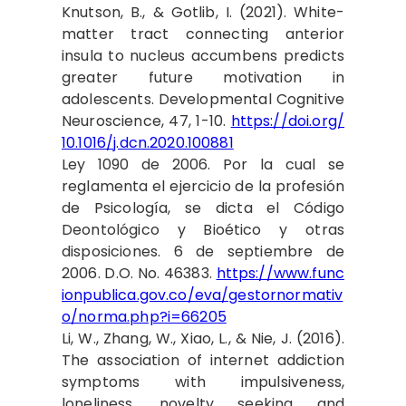
Knutson, B., & Gotlib, I. (2021). White-
matter tract connecting anterior
insula to nucleus accumbens predicts
greater future motivation in
adolescents. Developmental Cognitive
Neuroscience, 47, 1-10.
https://doi.org/
10.1016/j.dcn.2020.100881
Ley 1090 de 2006. Por la cual se
reglamenta el ejercicio de la profesión
de Psicología, se dicta el Código
Deontológico y Bioético y otras
disposiciones. 6 de septiembre de
2006. D.O. No. 46383.
https://www.func
ionpublica.gov.co/eva/gestornormativ
o/norma.php?i=66205
Li, W., Zhang, W., Xiao, L., & Nie, J. (2016).
The association of internet addiction
symptoms with impulsiveness,
loneliness, novelty seeking and