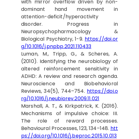
with mirror overflow driven by non-
dominant hand movement in
attention-deficit/hyperactivity
disorder. Progress in
Neuropsychopharmacology &
Biological Psychiatry, 1-9.
https://doi.or
g/10.1016/j.pnpbp.2021.110433
Luman, M., Tripp, G., & Scheres, A.
(2010). Identifying the neurobiology of
altered reinforcement sensitivity in
ADHD: A review and research agenda.
Neuroscience and Biobehavioral
Reviews, 34(5), 744–754.
https://doi.o
rg/10.1016/j.neubiorev.2009.11.021
Marshall, A. T., & Kirkpatrick, K. (2016).
Mechanisms of impulsive choice: III.
The role of reward processes.
Behavioural Processes, 123, 134–148.
htt
ps://doi.org/10.1016/j.beproc.2015.10.013