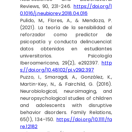
Reviews, 90, 231-246.
https://doi.org/1
0.1016/j.neubiorev.2018.04.016
Pulido, M., Flores, A., & Mendoza, P.
(2021). La teoría de la sensibilidad al
reforzador como predictor de
psicopatía y conducta delincuencial:
datos obtenidos en estudiantes
universitarios. Psicología
Iberoamericana, 29(2), e292397.
http
s://doi.org/10.48102/pi.v29i2.397
Puzzo, I., Smaragdi, A., González, K.,
Martin-Key, N., & Fairchild, G. (2016).
Neurobiological, neuroimaging, and
neuropsychological studies of children
and adolescents with disruptive
behavior disorders. Family Relations,
65(1), 134–150.
https://doi.org/10.1111/fa
re.12182