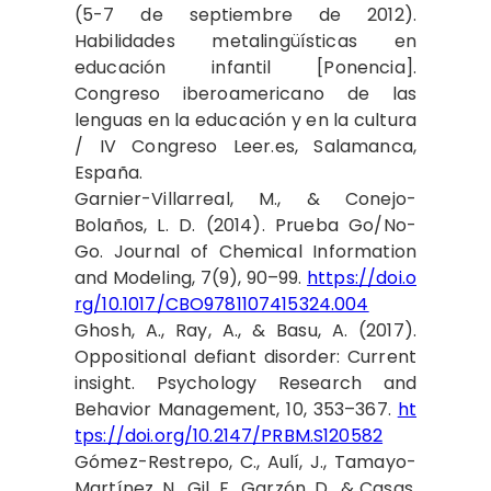
(5-7 de septiembre de 2012).
Habilidades metalingüísticas en
educación infantil [Ponencia].
Congreso iberoamericano de las
lenguas en la educación y en la cultura
/ IV Congreso Leer.es, Salamanca,
España.
Garnier-Villarreal, M., & Conejo-
Bolaños, L. D. (2014). Prueba Go/No-
Go. Journal of Chemical Information
and Modeling, 7(9), 90–99.
https://doi.o
rg/10.1017/CBO9781107415324.004
Ghosh, A., Ray, A., & Basu, A. (2017).
Oppositional defiant disorder: Current
insight. Psychology Research and
Behavior Management, 10, 353–367.
ht
tps://doi.org/10.2147/PRBM.S120582
Gómez-Restrepo, C., Aulí, J., Tamayo-
Martínez, N., Gil, F., Garzón, D., & Casas,