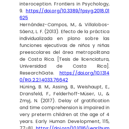
interoception. Frontiers in Psychology,
9.
https://doi.org/10.3389/fpsyg.2018.01
625
Hernández-Campos, M., & Villalobos-
Sáenz, L. F. (2013). Efecto de la práctica
individualizada en plano sobre las
funciones ejecutivas de niños y niñas
preescolares del área metropolitana
de Costa Rica. [Tesis de licenciatura,
Universidad de Costa Rica].
ResearchGate.
https://doi.org/10.1314
0/RG.2.2.14033.76642
Hüning, B. M., Assing, B., Weishaupt, E.,
Dransfeld, F., Felderhoff-Müser, U., &
Zmyj, N. (2017). Delay of gratification
and time comprehension is impaired in
very preterm children at the age of 4
years. Early Human Development, 115,
77–81.
https://doi.org/10.1016/j.earlhum