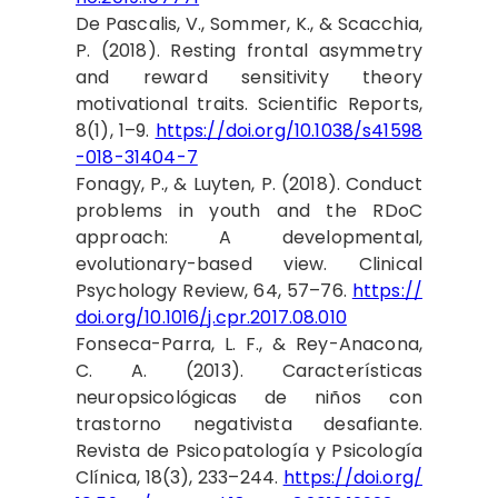
De Pascalis, V., Sommer, K., & Scacchia,
P. (2018). Resting frontal asymmetry
and reward sensitivity theory
motivational traits. Scientific Reports,
8(1), 1–9.
https://doi.org/10.1038/s41598
-018-31404-7
Fonagy, P., & Luyten, P. (2018). Conduct
problems in youth and the RDoC
approach: A developmental,
evolutionary-based view. Clinical
Psychology Review, 64, 57–76.
https://
doi.org/10.1016/j.cpr.2017.08.010
Fonseca-Parra, L. F., & Rey-Anacona,
C. A. (2013). Características
neuropsicológicas de niños con
trastorno negativista desafiante.
Revista de Psicopatología y Psicología
Clínica, 18(3), 233–244.
https://doi.org/