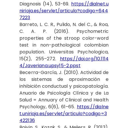
Diagnosis (14), 53-69.
https://dialnet.u
nirioja.es/servlet/articulo?codigo=644
7223
Barreto, L. C. R., Pulido, N. del C., & Roa,
C. A. P. (2016). Psychometric
properties of the stroop color-word
test in non-pathological colombian
population. Universitas Psychologica,
15(2), 255–272.
https://doi.org/10.1114
4/Javeriana.upsy15-2.ppst
Becerra-García, J. (2010). Actividad de
los sistemas de aproximación e
inhibición conductual y psicopatología.
Anuario de Psicología Clínica y de La
Salud = Annuary of Clinical and Health
Psychology, 6(6), 61–65.
https://dialne
t.unirioja.es/servlet/articulo?codigo=3
422136
Boivin, S., Kozak, S., & Meijers, R. (2013).