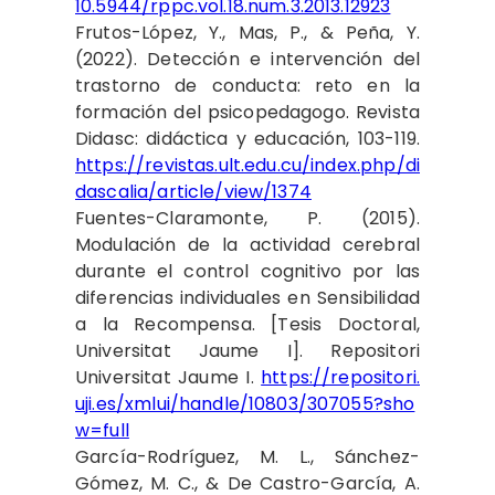
10.5944/rppc.vol.18.num.3.2013.12923
Frutos-López, Y., Mas, P., & Peña, Y.
(2022). Detección e intervención del
trastorno de conducta: reto en la
formación del psicopedagogo. Revista
Didasc: didáctica y educación, 103-119.
https://revistas.ult.edu.cu/index.php/di
dascalia/article/view/1374
Fuentes-Claramonte, P. (2015).
Modulación de la actividad cerebral
durante el control cognitivo por las
diferencias individuales en Sensibilidad
a la Recompensa. [Tesis Doctoral,
Universitat Jaume I]. Repositori
Universitat Jaume I.
https://repositori.
uji.es/xmlui/handle/10803/307055?sho
w=full
García-Rodríguez, M. L., Sánchez-
Gómez, M. C., & De Castro-García, A.