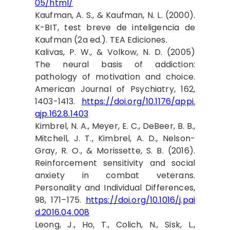
05/html/
Kaufman, A. S., & Kaufman, N. L. (2000).
K-BIT, test breve de inteligencia de
Kaufman (2a ed.). TEA Ediciones.
Kalivas, P. W., & Volkow, N. D. (2005)
The neural basis of addiction:
pathology of motivation and choice.
American Journal of Psychiatry, 162,
1403-1413.
https://doi.org/10.1176/appi.
ajp.162.8.1403
Kimbrel, N. A., Meyer, E. C., DeBeer, B. B.,
Mitchell, J. T., Kimbrel, A. D., Nelson-
Gray, R. O., & Morissette, S. B. (2016).
Reinforcement sensitivity and social
anxiety in combat veterans.
Personality and Individual Differences,
98, 171–175.
https://doi.org/10.1016/j.pai
d.2016.04.008
Leong, J., Ho, T., Colich, N., Sisk, L.,