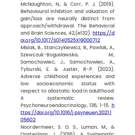
McNaughton, N., & Corr, P. J. (2019).
Behavioural inhibition and valuation of
gain/loss are neurally distinct from
approach/withdrawal. The Behavioral
and Brain Sciences, 42,(e132).
https://d
oi.org/10.1017/S0140525X19000712
Misiak, B., Stanczykiewicz, B., Pawlak, A.,
Szewczuk-Boguslawska, M.,
Samochowiec, J., Samochowiec, A.,
Tyburski, E. & Juster, R-P. (2022).
Adverse childhood experiences and
low socioeconomic status with
respect to allostatic load in adulthood:
A systematic review.
Psychoneuroendocrinology, 136, 1-15.
h
ttps://doi.org/10.1016/j.psyneuen.2021.1
05602
Noordermeer, S. D. S., Luman, M., &
Oosterlaan, J. (2016). A Systematic