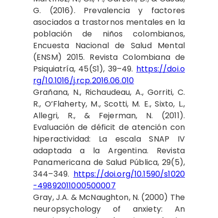
G. (2016). Prevalencia y factores
asociados a trastornos mentales en la
población de niños colombianos,
Encuesta Nacional de Salud Mental
(ENSM) 2015. Revista Colombiana de
Psiquiatría, 45(S1), 39–49.
https://doi.o
rg/10.1016/j.rcp.2016.06.010
Grañana, N., Richaudeau, A., Gorriti, C.
R., O’Flaherty, M., Scotti, M. E., Sixto, L.,
Allegri, R., & Fejerman, N. (2011).
Evaluación de déficit de atención con
hiperactividad: La escala SNAP IV
adaptada a la Argentina. Revista
Panamericana de Salud Pública, 29(5),
344–349.
https://doi.org/10.1590/s1020
-49892011000500007
Gray, J.A. & McNaughton, N. (2000) The
neuropsychology of anxiety: An