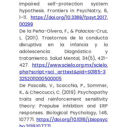
impaired self-protection system
hypothesis. Frontiers in Psychiatry, 8,
1–11.
https://doi.org/10.3389/fpsyt.2017.
00299
De la Peña-Olvera, F., & Palacios-Cruz,
L. (2011). Trastornos de la conducta
disruptiva en la infancia y la
adolescencia: Diagnóstico y
tratamiento. Salud Mental, 34(5), 421–
427.
https://www.scielo.org.mx/scielo.
php?script=sci_arttext&pid=S0185-3
3252011000500005
De Pascalis, V., Scacchia, P., Sommer,
K., & Checcucci, C. (2019). Psychopathy
traits and reinforcement sensitivity
theory: Prepulse inhibition and ERP
responses. Biological Psychology, 148,
107771.
https://doi.org/10.1016/j.biopsyc
ho.2019.107771