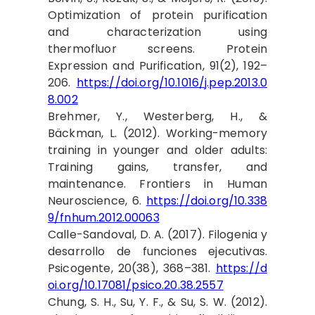
Optimization of protein purification
and characterization using
thermofluor screens. Protein
Expression and Purification, 91(2), 192–
206.
https://doi.org/10.1016/j.pep.2013.0
8.002
Brehmer, Y., Westerberg, H., &
Bäckman, L. (2012). Working-memory
training in younger and older adults:
Training gains, transfer, and
maintenance. Frontiers in Human
Neuroscience, 6.
https://doi.org/10.338
9/fnhum.2012.00063
Calle-Sandoval, D. A. (2017). Filogenia y
desarrollo de funciones ejecutivas.
Psicogente, 20(38), 368–381.
https://d
oi.org/10.17081/psico.20.38.2557
Chung, S. H., Su, Y. F., & Su, S. W. (2012).