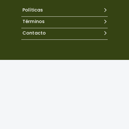
Políticas
Términos
Contacto
Excepto donde se indique lo contrario, el contenido de
este sitio se encuentra bajo una
licencia Creative
Commons Atribución 4.0 Internacional.
Copyright©
2026
Neuropsicología Latinoamericana