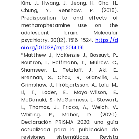
Kim, J., Hwang, J., Jeong, H., Cho, H.,
Chung, Y., Renshaw, P. (2015).
Predisposition to and effects of
methamphetamine use on the
adolescent brain. Molecular
psychiatry, 20(12), 1516–1524.
https://d
oi.org/10.1038/mp.2014.191
*Matthew J., McKenzie J., Bossuyt, P.,
Boutron, I., Hoffmann, T., Mulrow, C.,
Shamseer, L., Tetzlaff, J., Akl, E.,
Brennan, S., Chou, R., Glanville, J.,
Grimshaw, J., Hróbjartsson, A., Lalu, M.,
Li, T., Loder, E., Mayo-Wilson, E.,
McDonald, S., McGuinness, L., Stewart,
L., Thomas, J., Tricco, A., Welch, V.,
Whiting, P., Moher, D. (2020).
Declaración PRISMA 2020: una guía
actualizada para la publicación de
revisiones sistemáticas. Revista