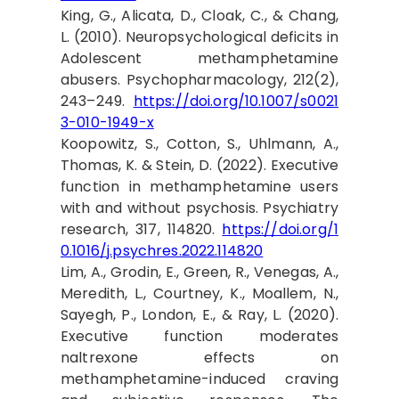
King, G., Alicata, D., Cloak, C., & Chang,
L. (2010). Neuropsychological deficits in
Adolescent methamphetamine
abusers. Psychopharmacology, 212(2),
243–249.
https://doi.org/10.1007/s0021
3-010-1949-x
Koopowitz, S., Cotton, S., Uhlmann, A.,
Thomas, K. & Stein, D. (2022). Executive
function in methamphetamine users
with and without psychosis. Psychiatry
research, 317, 114820.
https://doi.org/1
0.1016/j.psychres.2022.114820
Lim, A., Grodin, E., Green, R., Venegas, A.,
Meredith, L., Courtney, K., Moallem, N.,
Sayegh, P., London, E., & Ray, L. (2020).
Executive function moderates
naltrexone effects on
methamphetamine-induced craving