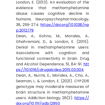
London, E. (2013). An evaluation of the
evidence that methamphetamine
abuse causes cognitive decline in
humans. Neuropsychopharmacology,
38, 259-274.
https://doi.org/10.1038/np
p.2012.179
Dean, A., Kohno, M., Morales, A.,
Ghahremani, D., & London, E. (2015).
Denial in methamphetamine users:
Associations with cognition and
functional connectivity in brain. Drug
and Alcohol Dependence, 51, 84-91.
htt
ps://10.1016/j.drugalcdep.2015.03.004
Dean, A., Nurmi, E., Morales, A., Cho, A.,
Seaman, L. & London, E. (2021). CYP2D6
genotype may moderate measures of
brain structure in methamphetamine
users. Addiction biology, 26(3).
https://
doi.org/10.1111/adb.12950