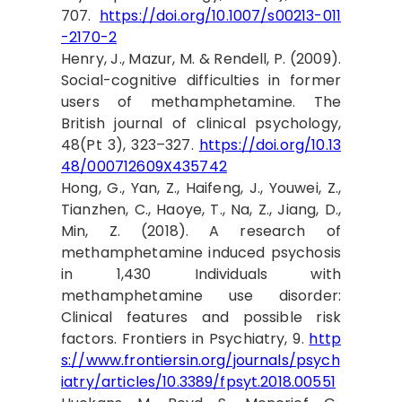
707.
https://doi.org/10.1007/s00213-011
-2170-2
Henry, J., Mazur, M. & Rendell, P. (2009).
Social-cognitive difficulties in former
users of methamphetamine. The
British journal of clinical psychology,
48(Pt 3), 323–327.
https://doi.org/10.13
48/000712609X435742
Hong, G., Yan, Z., Haifeng, J., Youwei, Z.,
Tianzhen, C., Haoye, T., Na, Z., Jiang, D.,
Min, Z. (2018). A research of
methamphetamine induced psychosis
in 1,430 Individuals with
methamphetamine use disorder:
Clinical features and possible risk
factors. Frontiers in Psychiatry, 9.
http
s://www.frontiersin.org/journals/psych
iatry/articles/10.3389/fpsyt.2018.00551