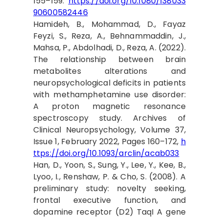
155–159.
https://doi.org/10.1080/138033
90600582446
Hamideh, B., Mohammad, D., Fayaz
Feyzi, S., Reza, A., Behnammaddin, J.,
Mahsa, P., Abdolhadi, D., Reza, A. (2022).
The relationship between brain
metabolites alterations and
neuropsychological deficits in patients
with methamphetamine use disorder:
A proton magnetic resonance
spectroscopy study. Archives of
Clinical Neuropsychology, Volume 37,
Issue 1, February 2022, Pages 160–172,
h
ttps://doi.org/10.1093/arclin/acab033
Han, D., Yoon, S., Sung, Y., Lee, Y., Kee, B.,
Lyoo, I., Renshaw, P. & Cho, S. (2008). A
preliminary study: novelty seeking,
frontal executive function, and
dopamine receptor (D2) TaqI A gene