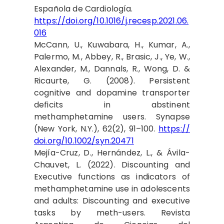
Española de Cardiología.
https://doi.org/10.1016/j.recesp.2021.06.
016
McCann, U., Kuwabara, H., Kumar, A.,
Palermo, M., Abbey, R., Brasic, J., Ye, W.,
Alexander, M., Dannals, R., Wong, D. &
Ricaurte, G. (2008). Persistent
cognitive and dopamine transporter
deficits in abstinent
methamphetamine users. Synapse
(New York, N.Y.), 62(2), 91–100.
https://
doi.org/10.1002/syn.20471
Mejía-Cruz, D., Hernández, L., & Ávila-
Chauvet, L. (2022). Discounting and
Executive functions as indicators of
methamphetamine use in adolescents
and adults: Discounting and executive
tasks by meth-users. Revista