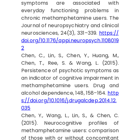
symptoms are associated with
everyday functioning problems in
chronic methamphetamine users. The
Journal of neuropsychiatry and clinical
neurosciences, 24(3), 331–339.
https://
doi.org/10.1176/appi.neuropsych.1108019
2
Chen, C., Lin, S., Chen, Y., Huang, M.,
Chen, T., Ree, S. & Wang, L. (2015).
Persistence of psychotic symptoms as
an indicator of cognitive impairment in
methamphetamine users. Drug and
alcohol dependence, 148, 158–164.
http
s://doi.org/10.1016/j.drugalcdep.2014.12.
035
Chen, Y., Wang, L., Lin, S., & Chen, C.
(2015). Neurocognitive profiles of
methamphetamine users: comparison
of those with or without concomitant