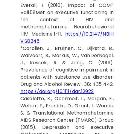
Everall, I. (2010). Impact of COMT
Val158Met on executive functioning in
the context of HIV and
methamphetamine. Neurobehavioral
HIV Medicine,1-11.
https://10.2147/NBHI
V.S8245
.
*Carolien, J., Bruijnen, C., Dijkstra, B.,
Walvoort, S., Markus, W., VanDerNagel,
J., Kessels, R. & Jong, C. (2019).
Prevalence of cognitive impairment in
patients with substance use disorder.
Drug and Alcohol Review., 38: 435 442.
https://doi.org/10.1111/dar.12922
Casaletto, K., Obermeit, L., Morgan, E.,
Weber, E., Franklin, D., Grant, I., Woods,
S. & Translational Methamphetamine
AIDS Research Center (TMARC) Group
(2015). Depression and executive