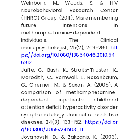
Weinborn, M., Woods, S. & HIV
Neurobehavioral Research Center
(HNRC) Group. (2011). Misremembering
future intentions in
methamphetamine-dependent
individuals. The Clinical
neuropsychologist, 25(2), 269–286.
htt
ps://doi.org/10.1080/13854046.2010.54
6812
Jaffe, C., Bush, K., Straits-Troster, K.,
Meredith, C., Romwall, L., Rosenbaum,
G., Cherrier, M., & Saxon, A. (2005). A
comparison of methamphetamine-
dependent inpatients childhood
attention deficit hyperactivity disorder
symptomatology. Journal of addictive
diseases, 24(3), 133–152.
https://doi.or
g/10.1300/J069v24n03_11
Jovanovski, D., & Zakzanis, K. (2003).