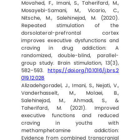
Movahed, F., Imani, S., Taherifard, M.,
Mosayebi-Samani, M., Vicario, C.,
Nitsche, M., Salehinejad, M. (2020).
Repeated stimulation of the
dorsolateral-prefrontal cortex
improves executive dysfunctions and
craving in drug addiction: A
randomized, double-blind, parallel-
group study. Brain stimulation, 13(3),
582–593.
https://doi.org/10.1016/j.brs.2
019.12.028
Alizadehgoradel, J., Imani, S., Nejati, V.,
Vanderhasselt, M., Molaei, B.,
Salehinejad, M., Ahmadi, S., &
Taherifard, M. (2021). Improved
executive functions and reduced
craving in youths with
methamphetamine addiction:
Evidence from combined transcranial