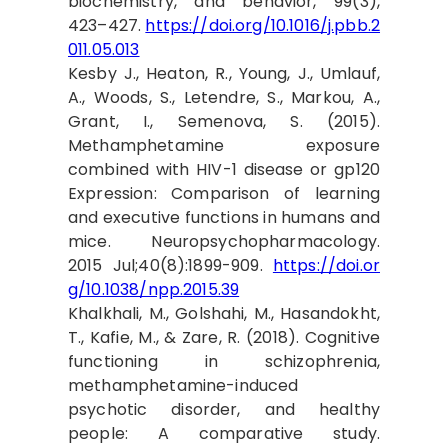
biochemistry, and behavior, 99(3),
423–427.
https://doi.org/10.1016/j.pbb.2
011.05.013
Kesby J., Heaton, R., Young, J., Umlauf,
A., Woods, S., Letendre, S., Markou, A.,
Grant, I., Semenova, S. (2015).
Methamphetamine exposure
combined with HIV-1 disease or gp120
Expression: Comparison of learning
and executive functions in humans and
mice. Neuropsychopharmacology.
2015 Jul;40(8):1899-909.
https://doi.or
g/10.1038/npp.2015.39
Khalkhali, M., Golshahi, M., Hasandokht,
T., Kafie, M., & Zare, R. (2018). Cognitive
functioning in schizophrenia,
methamphetamine-induced
psychotic disorder, and healthy
people: A comparative study.