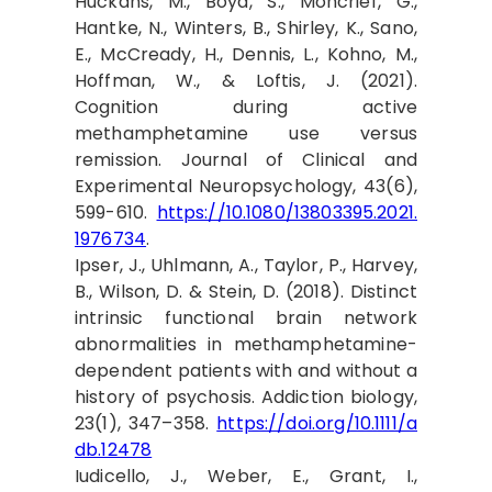
Huckans, M., Boyd, S., Moncrief, G.,
Hantke, N., Winters, B., Shirley, K., Sano,
E., McCready, H., Dennis, L., Kohno, M.,
Hoffman, W., & Loftis, J. (2021).
Cognition during active
methamphetamine use versus
remission. Journal of Clinical and
Experimental Neuropsychology, 43(6),
599-610.
https://10.1080/13803395.2021.
1976734
.
Ipser, J., Uhlmann, A., Taylor, P., Harvey,
B., Wilson, D. & Stein, D. (2018). Distinct
intrinsic functional brain network
abnormalities in methamphetamine-
dependent patients with and without a
history of psychosis. Addiction biology,
23(1), 347–358.
https://doi.org/10.1111/a
db.12478
Iudicello, J., Weber, E., Grant, I.,