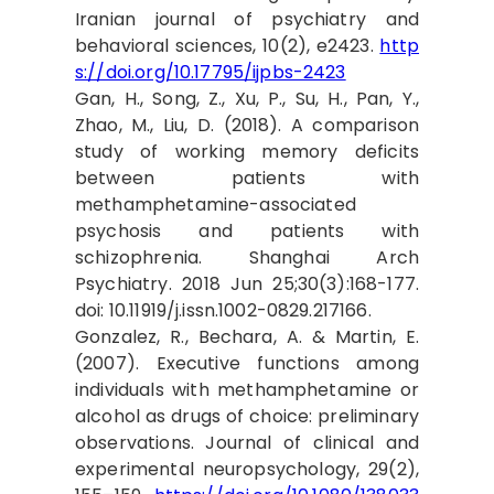
Iranian journal of psychiatry and
behavioral sciences, 10(2), e2423.
http
s://doi.org/10.17795/ijpbs-2423
Gan, H., Song, Z., Xu, P., Su, H., Pan, Y.,
Zhao, M., Liu, D. (2018). A comparison
study of working memory deficits
between patients with
methamphetamine-associated
psychosis and patients with
schizophrenia. Shanghai Arch
Psychiatry. 2018 Jun 25;30(3):168-177.
doi: 10.11919/j.issn.1002-0829.217166.
Gonzalez, R., Bechara, A. & Martin, E.
(2007). Executive functions among
individuals with methamphetamine or
alcohol as drugs of choice: preliminary
observations. Journal of clinical and
experimental neuropsychology, 29(2),