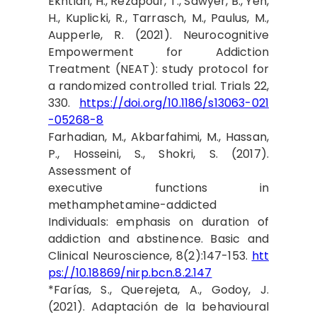
Ekhtiari, H., Rezapour, T., Sawyer, B., Yeh,
H., Kuplicki, R., Tarrasch, M., Paulus, M.,
Aupperle, R. (2021). Neurocognitive
Empowerment for Addiction
Treatment (NEAT): study protocol for
a randomized controlled trial. Trials 22,
330.
https://doi.org/10.1186/s13063-021
-05268-8
Farhadian, M., Akbarfahimi, M., Hassan,
P., Hosseini, S., Shokri, S. (2017).
Assessment of
executive functions in
methamphetamine-addicted
Individuals: emphasis on duration of
addiction and abstinence. Basic and
Clinical Neuroscience, 8(2):147-153.
htt
ps://10.18869/nirp.bcn.8.2.147
*Farías, S., Querejeta, A., Godoy, J.
(2021). Adaptación de la behavioural