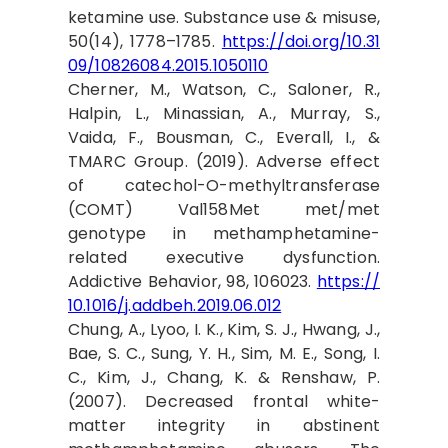
ketamine use. Substance use & misuse,
50(14), 1778–1785.
https://doi.org/10.31
09/10826084.2015.1050110
Cherner, M., Watson, C., Saloner, R.,
Halpin, L., Minassian, A., Murray, S.,
Vaida, F., Bousman, C., Everall, I., &
TMARC Group. (2019). Adverse effect
of catechol-O-methyltransferase
(COMT) Val158Met met/met
genotype in methamphetamine-
related executive dysfunction.
Addictive Behavior, 98, 106023.
https://
10.1016/j.addbeh.2019.06.012
Chung, A., Lyoo, I. K., Kim, S. J., Hwang, J.,
Bae, S. C., Sung, Y. H., Sim, M. E., Song, I.
C., Kim, J., Chang, K. & Renshaw, P.
(2007). Decreased frontal white-
matter integrity in abstinent