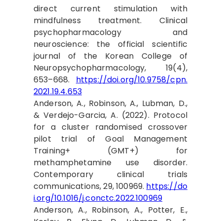
direct current stimulation with
mindfulness treatment. Clinical
psychopharmacology and
neuroscience: the official scientific
journal of the Korean College of
Neuropsychopharmacology, 19(4),
653–668.
https://doi.org/10.9758/cpn.
2021.19.4.653
Anderson, A., Robinson, A., Lubman, D.,
& Verdejo-Garcia, A. (2022). Protocol
for a cluster randomised crossover
pilot trial of Goal Management
Training+ (GMT+) for
methamphetamine use disorder.
Contemporary clinical trials
communications, 29, 100969.
https://do
i.org/10.1016/j.conctc.2022.100969
Anderson, A., Robinson, A., Potter, E.,