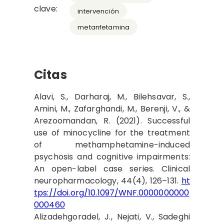
clave:
intervención
metanfetamina
Citas
Alavi, S., Darharaj, M., Bilehsavar, S.,
Amini, M., Zafarghandi, M., Berenji, V., &
Arezoomandan, R. (2021). Successful
use of minocycline for the treatment
of methamphetamine-induced
psychosis and cognitive impairments:
An open-label case series. Clinical
neuropharmacology, 44(4), 126–131.
ht
tps://doi.org/10.1097/WNF.0000000000
000460
Alizadehgoradel, J., Nejati, V., Sadeghi