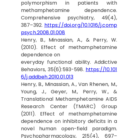
polymorphism in patients with
methamphetamine dependence.
Comprehensive psychiatry, 49(4),
387–392.
https://doi.org/10.1016/j.comp
psych.2008.01.008
Henry, B., Minassian, A., & Perry, W.
(2010). Effect of methamphetamine
dependence on
everyday functional ability. Addictive
Behaviors, 35(6):593-598.
https://10.101
6/j.addbeh.2010.01.013
Henry, B., Minassian, A., Van Rhenen, M.,
Young, J., Geyer, M., Perry, W., &
Translational Methamphetamine AIDS
Research Center (TMARC) Group
(2011). Effect of methamphetamine
dependence on inhibitory deficits in a
novel human open-field paradigm.
Psychopharmacology, 215(4), 697–