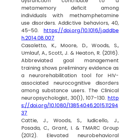
dysfunction contribute to a
metamemory deficit among
individuals with methamphetamine
use disorders. Addictive behaviors, 40,
45–50.
https://doi.org/10.1016/j.addbe
h.2014.08.007
Casaletto, K., Moore, D., Woods, S.,
Umlauf, A., Scott, J. & Heaton, R. (2016).
Abbreviated goal management
training shows preliminary evidence as
a neurorehabilitation tool for HIV-
associated neurocognitive disorders
among substance users. The Clinical
neuropsychologist, 30(1), 107–130.
http
s://doi.org/10.1080/13854046.2015.11294
37
Cattie, J., Woods, S., Iudicello, J.,
Posada, C., Grant, I. & TMARC Group
(2012). Elevated neurobehavioral