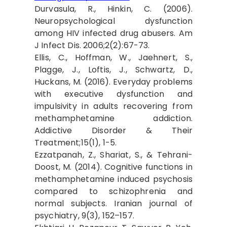
Durvasula, R., Hinkin, C. (2006).
Neuropsychological dysfunction
among HIV infected drug abusers. Am
J Infect Dis. 2006;2(2):67-73.
Ellis, C., Hoffman, W., Jaehnert, S.,
Plagge, J., Loftis, J., Schwartz, D.,
Huckans, M. (2016). Everyday problems
with executive dysfunction and
impulsivity in adults recovering from
methamphetamine addiction.
Addictive Disorder & Their
Treatment;15(1), 1-5.
Ezzatpanah, Z., Shariat, S., & Tehrani-
Doost, M. (2014). Cognitive functions in
methamphetamine induced psychosis
compared to schizophrenia and
normal subjects. Iranian journal of
psychiatry, 9(3), 152–157.