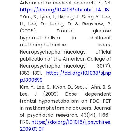
Advanced biomedical research, 7, 123.
https://doi.org/10.4103/abr.abr_14_18
*Kim, S., Lyoo, I., Hwang, J., Sung, Y., Lee,
H., Lee, D., Jeong, D. & Renshaw, P.
(2005). Frontal glucose
hypometabolism in abstinent
methamphetamine users.
Neuropsychopharmacology: official
publication of the American College of
Neuropsychopharmacology, 30(7),
1383–1391.
https://doi.org/10.1038/sj.np
p.1300699
Kim, Y., Lee, S., Kwon, D., Seo, J., Ahn, B. &
Lee, J. (2009). Dose- dependent
frontal hypometabolism on FDG-PET
in methamphetamine abusers. Journal
of psychiatric research, 43(14), 1166–
1170.
https://doi.org/10.1016/j.jpsychires.
2009.03.011