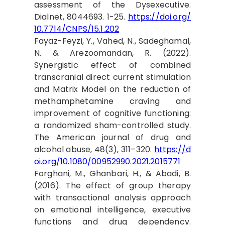
assessment of the Dysexecutive.
Dialnet, 8044693. 1-25.
https://doi.org/
10.7714/CNPS/15.1.202
Fayaz-Feyzi, Y., Vahed, N., Sadeghamal,
N. & Arezoomandan, R. (2022).
Synergistic effect of combined
transcranial direct current stimulation
and Matrix ‎Model on the reduction of
methamphetamine craving and
improvement of cognitive ‎functioning:
a randomized sham-controlled study.
The American journal of drug and
alcohol abuse, 48(3), 311–320.
https://d
oi.org/10.1080/00952990.2021.2015771
Forghani, M., Ghanbari, H., & Abadi, B.
(2016). The effect of group therapy
with transactional analysis approach
on emotional intelligence, executive
functions and drug dependency.