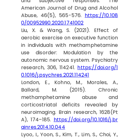
and subjective responses. The
American Journal of Drug and Alcohol
Abuse, 46(5), 565-576.
https://10.108
0/00952990.2020.1741002
Liu, X. & Wang, S. (2021). Effect of
aerobic exercise on executive function
in individuals with methamphetamine
use disorder: Modulation by the
autonomic nervous system. Psychiatry
research, 306, 114241.
https://doi.org/1
0.1016/j.psychres.2021.114241
London, E., Kohno, M., Morales, A.,
Ballard, M. (2015). Chronic
methamphetamine abuse and
corticostriatal deficits revealed by
neuroimaging. Brain research, 1628(Pt
A), 174–185.
https://doi.org/10.1016/j.br
ainres.2014.10.044
Lyoo, I., Yoon, S., Kim, T., Lim, S., Choi, Y.,