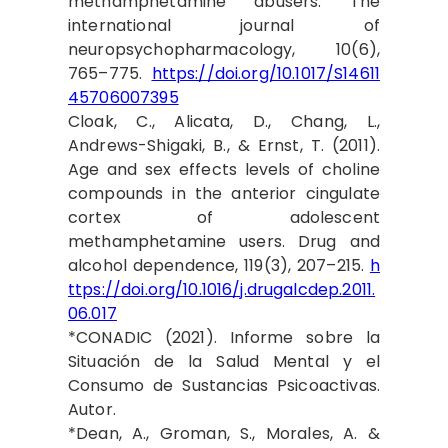
methamphetamine abusers. The
international journal of
neuropsychopharmacology, 10(6),
765–775.
https://doi.org/10.1017/S14611
45706007395
Cloak, C., Alicata, D., Chang, L.,
Andrews-Shigaki, B., & Ernst, T. (2011).
Age and sex effects levels of choline
compounds in the anterior cingulate
cortex of adolescent
methamphetamine users. Drug and
alcohol dependence, 119(3), 207–215.
h
ttps://doi.org/10.1016/j.drugalcdep.2011.
06.017
*CONADIC (2021). Informe sobre la
Situación de la Salud Mental y el
Consumo de Sustancias Psicoactivas.
Autor.
*Dean, A., Groman, S., Morales, A. &