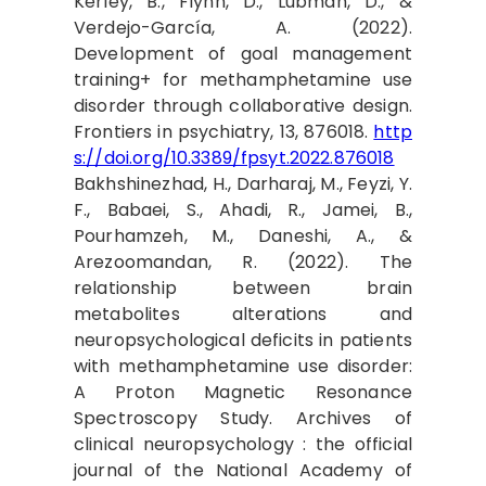
Kerley, B., Flynn, D., Lubman, D., &
Verdejo-García, A. (2022).
Development of goal management
training+ for methamphetamine use
disorder through collaborative design.
Frontiers in psychiatry, 13, 876018.
http
s://doi.org/10.3389/fpsyt.2022.876018
Bakhshinezhad, H., Darharaj, M., Feyzi, Y.
F., Babaei, S., Ahadi, R., Jamei, B.,
Pourhamzeh, M., Daneshi, A., &
Arezoomandan, R. (2022). The
relationship between brain
metabolites alterations and
neuropsychological deficits in patients
with methamphetamine use disorder:
A Proton Magnetic Resonance
Spectroscopy Study. Archives of
clinical neuropsychology : the official
journal of the National Academy of