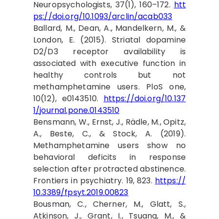
Neuropsychologists, 37(1), 160–172.
htt
ps://doi.org/10.1093/arclin/acab033
Ballard, M., Dean, A., Mandelkern, M., &
London, E. (2015). Striatal dopamine
D2/D3 receptor availability is
associated with executive function in
healthy controls but not
methamphetamine users. PloS one,
10(12), e0143510.
https://doi.org/10.137
1/journal.pone.0143510
Bensmann, W., Ernst, J., Rädle, M., Opitz,
A., Beste, C., & Stock, A. (2019).
Methamphetamine users show no
behavioral deficits in response
selection after protracted abstinence.
Frontiers in psychiatry. 19, 823.
https://
10.3389/fpsyt.2019.00823
Bousman, C., Cherner, M., Glatt, S.,
Atkinson, J., Grant, I., Tsuang, M., &