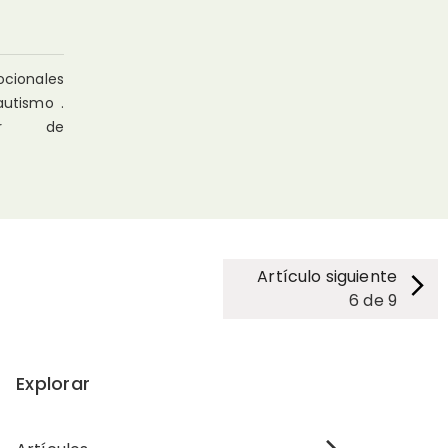
ocionales
autismo .
tir de
Artículo siguiente
6
de
9
Explorar