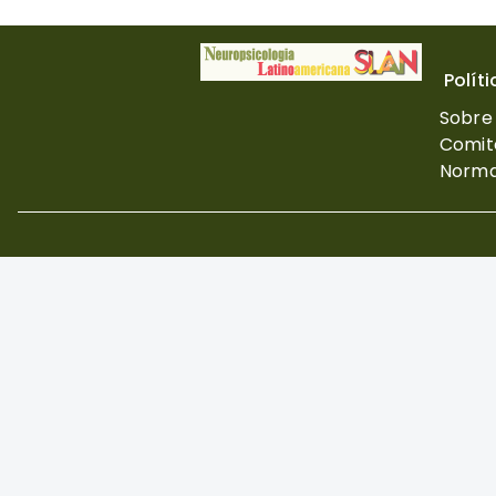
Polít
Sobre 
Comité
Norma
Excepto donde se ind
Atribución 4.0 Inter
Copyright©
2026
Neuropsicología La