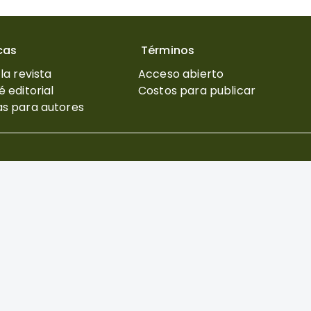
icas
Términos
la revista
Acceso abierto
 editorial
Costos para publicar
s para autores
ique lo contrario, el contenido de este sitio se encuentra baj
nacional.
tinoamericana