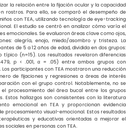
izar la relación entre la fijación ocular y la capacidad
 en rostros. Para ello, se comparó el desempeño de
 niños con TEA, utilizando tecnología de eye-tracking
nal. El estudio se centró en analizar cómo varía el
es emocionales. Se evaluaron áreas clave como ojos,
iones: alegría, enojo, miedo/asombro y tristeza. La
ntes de 5 a 12 años de edad, dividida en dos grupos:
 típico (n=15). Los resultados revelaron diferencias
6,479, p < .001, α = .05) entre ambos grupos con
s. Los participantes con TEA mostraron una reducción
úmero de fijaciones y regresiones a áreas de interés
paración con el grupo control. Notablemente, no se
en el procesamiento del área bucal entre los grupos
 Estos hallazgos son consistentes con la literatura
iento emocional en TEA y proporcionan evidencia
de procesamiento visual-emocional. Estos resultados
terapéuticas y educativas orientadas a mejorar el
es sociales en personas con TEA.