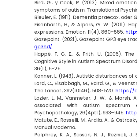
Bird, G., y Cook, R. (2013). Mixed emotio
symptoms of autism. Translational Psychia
Bleuler, E. (1911). Dementia praecox, oder
Eisenbarth, H., & Alpers, G. W. (2011). 
expressions. Emotion, 11(4), 860–865.
http
Gazepoint. (2021). Gazepoint GP3 eye tra
gp3hd/
Happé, F. G. E., & Frith, U. (2006). T
Cognitive Style in Autism Spectrum Disor
36(1), 5-25.
Kanner, L. (1943). Autistic disturbances of 
Lord, C., Elsabbagh, M., Baird, G., & Veen
The Lancet, 392(10146), 508-520.
https://
Lozier, L. M., Vanmeter, J. W., & Marsh, A
associated with autism spectrum d
Psychopathology, 26(4pt1), 933–945.
http
Matute, E., Rosselli, M., Ardila, A., & Ostro
Manual Moderno.
Pelphrey, K. A., Sasson, N. J., Reznick, J. 