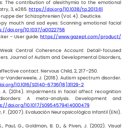
ns: The contribution of alexithymia to the emotional
try, 3, e285.
https://doi.org/10.1038/tp.2013.61
 Gruppe der Schizophrenien (Vol. 4). Deuticke.
Happy mouth and sad eyes: Scanning emotional facial
s://doi.org/10.1037/a0022758
cker – User guide.
https://www.gazept.com/product/
he Weak Central Coherence Account: Detail-focused
ders. Journal of Autism and Developmental Disorders,
affective contact. Nervous Child, 2, 217–250.
stra-Vanderweele, J. (2018). Autism spectrum disorder.
doi.org/10.1016/S0140-6736(18)31129-2
. A. (2014). Impairments in facial affect recognition
isorders: A meta-analysis. Development and
s://doi.org/10.1017/S0954579414000479
sky, F. (2007). Evaluación Neuropsicológica Infantil (ENI).
S., Paul, G., Goldman, B. D., & Piven, J. (2002). Visual