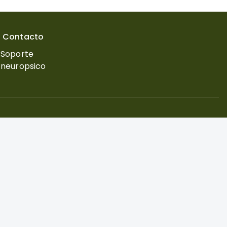
Contacto
Soporte
neuropsico
o una
licencia Creative Commons
Powered by