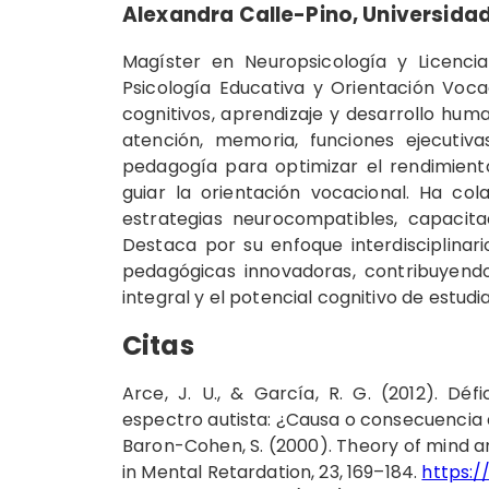
Alexandra Calle-Pino,
Universidad
Magíster en Neuropsicología y Licenc
Psicología Educativa y Orientación Voca
cognitivos, aprendizaje y desarrollo hum
atención, memoria, funciones ejecutiva
pedagogía para optimizar el rendimient
guiar la orientación vocacional. Ha co
estrategias neurocompatibles, capacita
Destaca por su enfoque interdisciplinari
pedagógicas innovadoras, contribuyend
integral y el potencial cognitivo de estudi
Citas
Arce, J. U., & García, R. G. (2012). Déf
espectro autista: ¿Causa o consecuencia de
Baron-Cohen, S. (2000). Theory of mind an
in Mental Retardation, 23, 169–184.
https:/