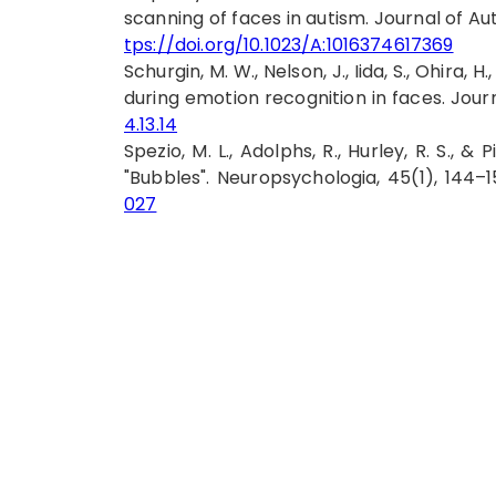
scanning of faces in autism. Journal of A
tps://doi.org/10.1023/A:1016374617369
Schurgin, M. W., Nelson, J., Iida, S., Ohira, 
during emotion recognition in faces. Journal
4.13.14
Spezio, M. L., Adolphs, R., Hurley, R. S., &
"Bubbles". Neuropsychologia, 45(1), 144–1
027