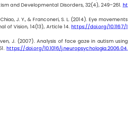
utism and Developmental Disorders, 32(4), 249–261.
ht
H., Chiao, J. Y., & Franconeri, S. L. (2014). Eye movements
 of Vision, 14(13), Article 14.
https://doi.org/10.1167/1
 Piven, J. (2007). Analysis of face gaze in autism using
51.
https://doi.org/10.1016/j.neuropsychologia.2006.04.